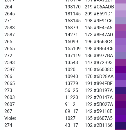
264
198
170
219
#C6AADB
2645
181
145
209
#B591D1
271
158
145
198
#9E91C6
2583
158
79
165
#9E4FA5
2587
142
71
173
#8E47AD
265
150
99
196
#9663C4
2655
155
109
198
#9B6DC6
272
137
119
186
#8977BA
2593
135
43
147
#872B93
2597
102
0
140
#66008C
266
109
40
170
#6D28AA
2665
137
79
191
#894FBF
273
56
25
122
#38197A
2603
112
20
122
#70147A
2607
91
2
122
#5B027A
267
89
17
142
#59118E
Violet
102
7
165
#6607A5
274
43
17
102
#2B1166