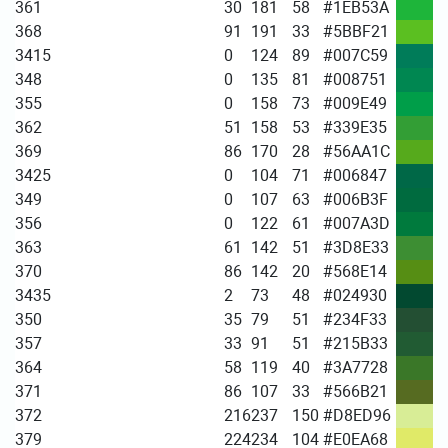
361
30
181
58
#1EB53A
368
91
191
33
#5BBF21
3415
0
124
89
#007C59
348
0
135
81
#008751
355
0
158
73
#009E49
362
51
158
53
#339E35
369
86
170
28
#56AA1C
3425
0
104
71
#006847
349
0
107
63
#006B3F
356
0
122
61
#007A3D
363
61
142
51
#3D8E33
370
86
142
20
#568E14
3435
2
73
48
#024930
350
35
79
51
#234F33
357
33
91
51
#215B33
364
58
119
40
#3A7728
371
86
107
33
#566B21
372
216
237
150
#D8ED96
379
224
234
104
#E0EA68