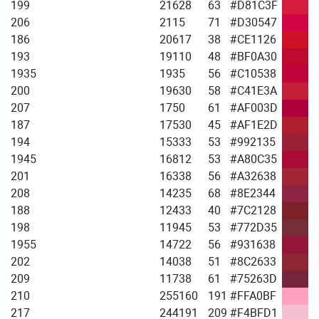
199
216
28
63
#D81C3F
206
211
5
71
#D30547
186
206
17
38
#CE1126
193
191
10
48
#BF0A30
1935
193
5
56
#C10538
200
196
30
58
#C41E3A
207
175
0
61
#AF003D
187
175
30
45
#AF1E2D
194
153
33
53
#992135
1945
168
12
53
#A80C35
201
163
38
56
#A32638
208
142
35
68
#8E2344
188
124
33
40
#7C2128
198
119
45
53
#772D35
1955
147
22
56
#931638
202
140
38
51
#8C2633
209
117
38
61
#75263D
210
255
160
191
#FFA0BF
217
244
191
209
#F4BFD1