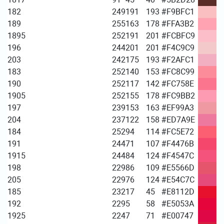
182
249
191
193
#F9BFC1
189
255
163
178
#FFA3B2
1895
252
191
201
#FCBFC9
196
244
201
201
#F4C9C9
203
242
175
193
#F2AFC1
183
252
140
153
#FC8C99
190
252
117
142
#FC758E
1905
252
155
178
#FC9BB2
197
239
153
163
#EF99A3
204
237
122
158
#ED7A9E
184
252
94
114
#FC5E72
191
244
71
107
#F4476B
1915
244
84
124
#F4547C
198
229
86
109
#E5566D
205
229
76
124
#E54C7C
185
232
17
45
#E8112D
192
229
5
58
#E5053A
1925
224
7
71
#E00747