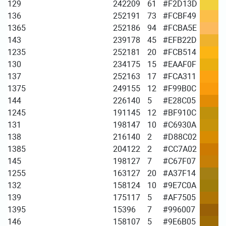
129
242
209
61
#F2D13D
136
252
191
73
#FCBF49
1365
252
186
94
#FCBA5E
143
239
178
45
#EFB22D
1235
252
181
20
#FCB514
130
234
175
15
#EAAF0F
137
252
163
17
#FCA311
1375
249
155
12
#F99B0C
144
226
140
5
#E28C05
1245
191
145
12
#BF910C
131
198
147
10
#C6930A
138
216
140
2
#D88C02
1385
204
122
2
#CC7A02
145
198
127
7
#C67F07
1255
163
127
20
#A37F14
132
158
124
10
#9E7C0A
139
175
117
5
#AF7505
1395
153
96
7
#996007
146
158
107
5
#9E6B05