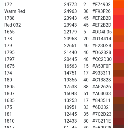
172
247
73
2
#F74902
Warm Red
249
63
38
#F93F26
1788
239
43
45
#EF2B2D
Red 032
239
43
45
#EF2B2D
1665
221
79
5
#DD4F05
173
209
68
20
#D14414
179
226
61
40
#E23D28
1795
214
40
40
#D62828
1797
204
45
48
#CC2D30
1675
165
63
15
#A53F0F
174
147
51
17
#933311
180
193
56
40
#C13828
1805
175
38
38
#AF2626
1807
160
48
51
#A03033
1685
132
53
17
#843511
175
109
51
33
#6D3321
181
124
45
35
#7C2D23
1810
124
33
30
#7C211E
1817
91
45
40
#5B2D28