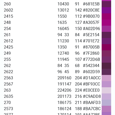
260
104
30
91
#681E5B
2602
130
12
142
#820C8E
2415
155
0
112
#9B0070
248
163
5
127
#A3057F
254
160
45
150
#A02D96
261
94
33
84
#5E2154
2612
112
30
114
#701E72
2425
135
0
91
#87005B
249
127
40
96
#7F2860
255
119
45
107
#772D6B
262
84
35
68
#542344
2622
96
45
89
#602D59
2563
209
160
204
#D1A0CC
2567
191
147
204
#BF93CC
263
224
206
224
#E0CEE0
2635
201
173
216
#C9ADD8
270
186
175
211
#BAAFD3
2573
186
124
188
#BA7CBC
2577
170
114
191
#AA72BF