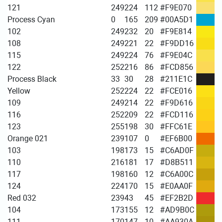
121
249
224
112
#F9E070
Process Cyan
0
165
209
#00A5D1
102
249
232
20
#F9E814
108
249
221
22
#F9DD16
115
249
224
76
#F9E04C
122
252
216
86
#FCD856
Process Black
33
30
28
#211E1C
Yellow
252
224
22
#FCE016
109
249
214
22
#F9D616
116
252
209
22
#FCD116
123
255
198
30
#FFC61E
Orange 021
239
107
0
#EF6B00
103
198
173
15
#C6AD0F
110
216
181
17
#D8B511
117
198
160
12
#C6A00C
124
224
170
15
#E0AA0F
Red 032
239
43
45
#EF2B2D
104
173
155
12
#AD9B0C
111
170
147
10
#AA930A