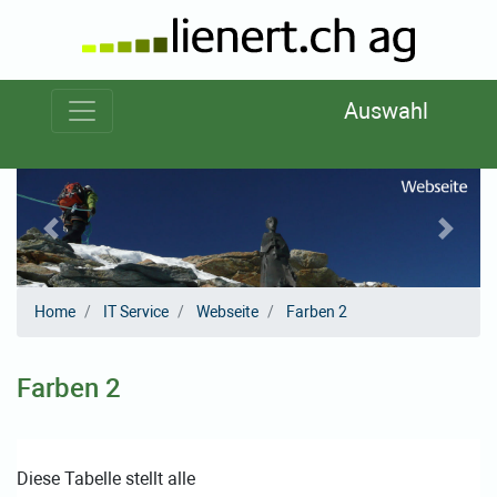
zum Inhalt
zum Menü
zum Themen-Menü
Auswahl
«
»
Home
IT Service
Webseite
Farben 2
Farben 2
Diese Tabelle stellt alle