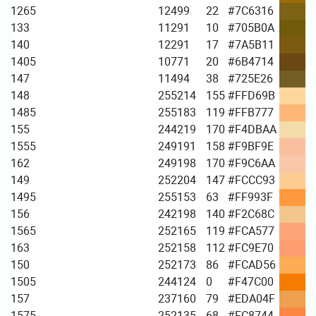
1265
124
99
22
#7C6316
133
112
91
10
#705B0A
140
122
91
17
#7A5B11
1405
107
71
20
#6B4714
147
114
94
38
#725E26
148
255
214
155
#FFD69B
1485
255
183
119
#FFB777
155
244
219
170
#F4DBAA
1555
249
191
158
#F9BF9E
162
249
198
170
#F9C6AA
149
252
204
147
#FCCC93
1495
255
153
63
#FF993F
156
242
198
140
#F2C68C
1565
252
165
119
#FCA577
163
252
158
112
#FC9E70
150
252
173
86
#FCAD56
1505
244
124
0
#F47C00
157
237
160
79
#EDA04F
1575
252
135
68
#FC8744