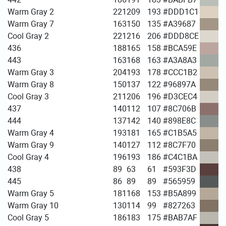
Warm Gray 2
221
209
193
#DDD1C1
Warm Gray 7
163
150
135
#A39687
Cool Gray 2
221
216
206
#DDD8CE
436
188
165
158
#BCA59E
443
163
168
163
#A3A8A3
Warm Gray 3
204
193
178
#CCC1B2
Warm Gray 8
150
137
122
#96897A
Cool Gray 3
211
206
196
#D3CEC4
437
140
112
107
#8C706B
444
137
142
140
#898E8C
Warm Gray 4
193
181
165
#C1B5A5
Warm Gray 9
140
127
112
#8C7F70
Cool Gray 4
196
193
186
#C4C1BA
438
89
63
61
#593F3D
445
86
89
89
#565959
Warm Gray 5
181
168
153
#B5A899
Warm Gray 10
130
114
99
#827263
Cool Gray 5
186
183
175
#BAB7AF