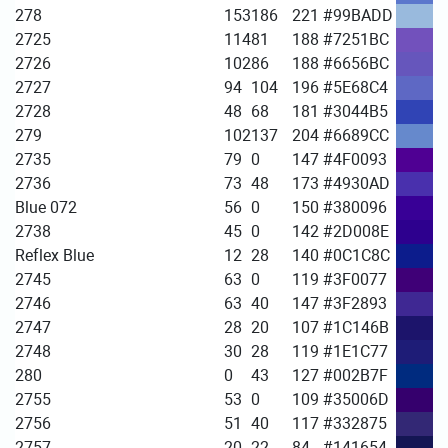
278
153
186
221
#99BADD
2725
114
81
188
#7251BC
2726
102
86
188
#6656BC
2727
94
104
196
#5E68C4
2728
48
68
181
#3044B5
279
102
137
204
#6689CC
2735
79
0
147
#4F0093
2736
73
48
173
#4930AD
Blue 072
56
0
150
#380096
2738
45
0
142
#2D008E
Reflex Blue
12
28
140
#0C1C8C
2745
63
0
119
#3F0077
2746
63
40
147
#3F2893
2747
28
20
107
#1C146B
2748
30
28
119
#1E1C77
280
0
43
127
#002B7F
2755
53
0
109
#35006D
2756
51
40
117
#332875
2757
20
22
84
#141654