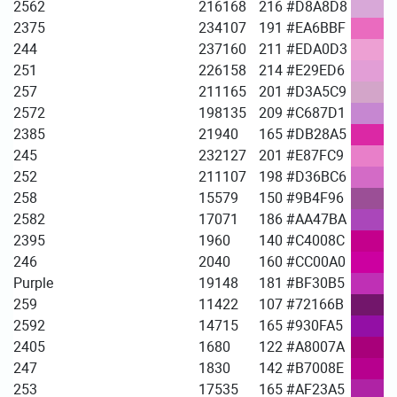
2562
216
168
216
#D8A8D8
2375
234
107
191
#EA6BBF
244
237
160
211
#EDA0D3
251
226
158
214
#E29ED6
257
211
165
201
#D3A5C9
2572
198
135
209
#C687D1
2385
219
40
165
#DB28A5
245
232
127
201
#E87FC9
252
211
107
198
#D36BC6
258
155
79
150
#9B4F96
2582
170
71
186
#AA47BA
2395
196
0
140
#C4008C
246
204
0
160
#CC00A0
Purple
191
48
181
#BF30B5
259
114
22
107
#72166B
2592
147
15
165
#930FA5
2405
168
0
122
#A8007A
247
183
0
142
#B7008E
253
175
35
165
#AF23A5