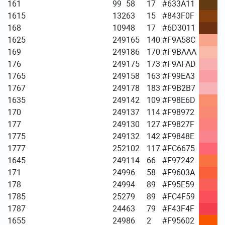
161
99
58
17
#633A11
1615
132
63
15
#843F0F
168
109
48
17
#6D3011
1625
249
165
140
#F9A58C
169
249
186
170
#F9BAAA
176
249
175
173
#F9AFAD
1765
249
158
163
#F99EA3
1767
249
178
183
#F9B2B7
1635
249
142
109
#F98E6D
170
249
137
114
#F98972
177
249
130
127
#F9827F
1775
249
132
142
#F9848E
1777
252
102
117
#FC6675
1645
249
114
66
#F97242
171
249
96
58
#F9603A
178
249
94
89
#F95E59
1785
252
79
89
#FC4F59
1787
244
63
79
#F43F4F
1655
249
86
2
#F95602