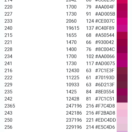
220
170
0
79
#AA004F
227
173
0
91
#AD005B
233
206
0
124
#CE007C
240
196
15
137
#C40F89
215
165
5
68
#A50544
221
147
0
66
#930042
228
140
0
76
#8C004C
234
170
0
102
#AA0066
241
173
0
117
#AD0075
216
124
30
63
#7C1E3F
222
112
25
61
#70193D
229
109
33
63
#6D213F
235
142
5
84
#8E0554
242
124
28
81
#7C1C51
2365
247
196
216
#F7C4D8
243
242
186
216
#F2BAD8
250
237
196
221
#EDC4DD
256
229
196
214
#E5C4D6