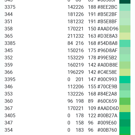
3375
142
226
188
#8EE2BC
344
181
226
191
#B5E2BF
351
181
232
191
#B5E8BF
358
170
221
150
#AADD96
365
211
232
163
#D3E8A3
3385
84
216
168
#54D8A8
345
150
216
175
#96D8AF
352
153
229
178
#99E5B2
359
160
219
142
#A0DB8E
366
196
229
142
#C4E58E
3395
0
201
147
#00C993
346
112
206
155
#70CE9B
353
132
226
168
#84E2A8
360
96
198
89
#60C659
367
170
221
109
#AADD6D
3405
0
178
122
#00B27A
347
0
158
96
#009E60
354
0
183
96
#00B760