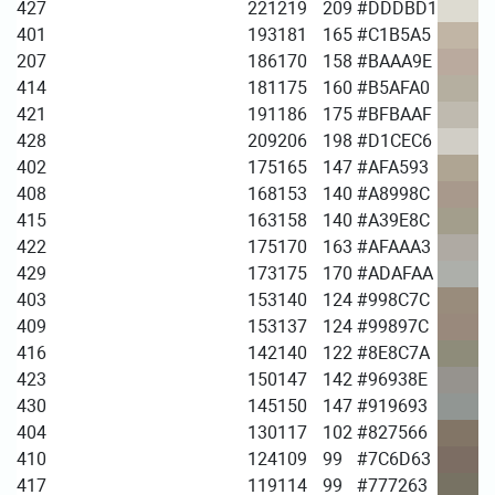
427
221
219
209
#DDDBD1
401
193
181
165
#C1B5A5
207
186
170
158
#BAAA9E
414
181
175
160
#B5AFA0
421
191
186
175
#BFBAAF
428
209
206
198
#D1CEC6
402
175
165
147
#AFA593
408
168
153
140
#A8998C
415
163
158
140
#A39E8C
422
175
170
163
#AFAAA3
429
173
175
170
#ADAFAA
403
153
140
124
#998C7C
409
153
137
124
#99897C
416
142
140
122
#8E8C7A
423
150
147
142
#96938E
430
145
150
147
#919693
404
130
117
102
#827566
410
124
109
99
#7C6D63
417
119
114
99
#777263