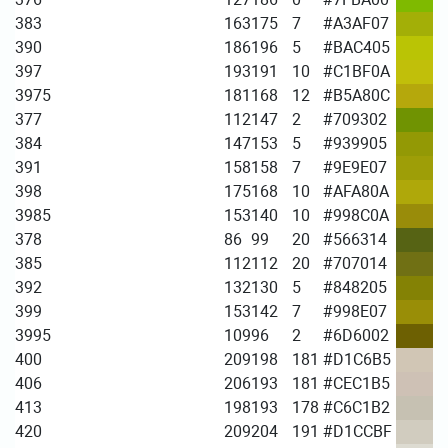
383
163
175
7
#A3AF07
390
186
196
5
#BAC405
397
193
191
10
#C1BF0A
3975
181
168
12
#B5A80C
377
112
147
2
#709302
384
147
153
5
#939905
391
158
158
7
#9E9E07
398
175
168
10
#AFA80A
3985
153
140
10
#998C0A
378
86
99
20
#566314
385
112
112
20
#707014
392
132
130
5
#848205
399
153
142
7
#998E07
3995
109
96
2
#6D6002
400
209
198
181
#D1C6B5
406
206
193
181
#CEC1B5
413
198
193
178
#C6C1B2
420
209
204
191
#D1CCBF