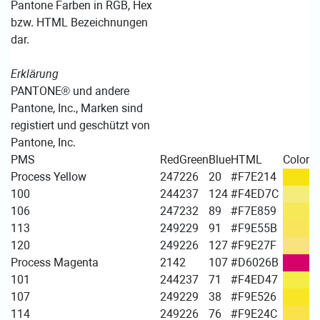
Pantone Farben in RGB, Hex
bzw. HTML Bezeichnungen
dar.
Erklärung
PANTONE® und andere
Pantone, Inc., Marken sind
registiert und geschützt von
Pantone, Inc.
PMS
Red
Green
Blue
HTML
Color
Process Yellow
247
226
20
#F7E214
100
244
237
124
#F4ED7C
106
247
232
89
#F7E859
113
249
229
91
#F9E55B
120
249
226
127
#F9E27F
Process Magenta
214
2
107
#D6026B
101
244
237
71
#F4ED47
107
249
229
38
#F9E526
114
249
226
76
#F9E24C