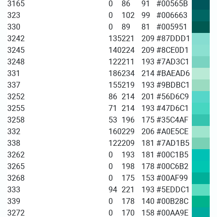
3165
0
86
91
#00565B
323
0
102
99
#006663
330
0
89
81
#005951
3242
135
221
209
#87DDD1
3245
140
224
209
#8CE0D1
3248
122
211
193
#7AD3C1
331
186
234
214
#BAEAD6
337
155
219
193
#9BDBC1
3252
86
214
201
#56D6C9
3255
71
214
193
#47D6C1
3258
53
196
175
#35C4AF
332
160
229
206
#A0E5CE
338
122
209
181
#7AD1B5
3262
0
193
181
#00C1B5
3265
0
198
178
#00C6B2
3268
0
175
153
#00AF99
333
94
221
193
#5EDDC1
339
0
178
140
#00B28C
3272
0
170
158
#00AA9E