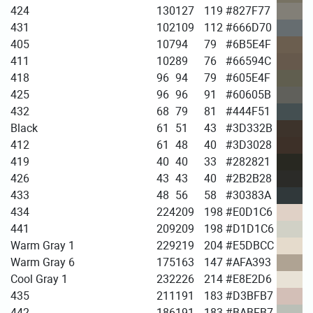
424
130
127
119
#827F77
431
102
109
112
#666D70
405
107
94
79
#6B5E4F
411
102
89
76
#66594C
418
96
94
79
#605E4F
425
96
96
91
#60605B
432
68
79
81
#444F51
Black
61
51
43
#3D332B
412
61
48
40
#3D3028
419
40
40
33
#282821
426
43
43
40
#2B2B28
433
48
56
58
#30383A
434
224
209
198
#E0D1C6
441
209
209
198
#D1D1C6
Warm Gray 1
229
219
204
#E5DBCC
Warm Gray 6
175
163
147
#AFA393
Cool Gray 1
232
226
214
#E8E2D6
435
211
191
183
#D3BFB7
442
186
191
183
#BABFB7