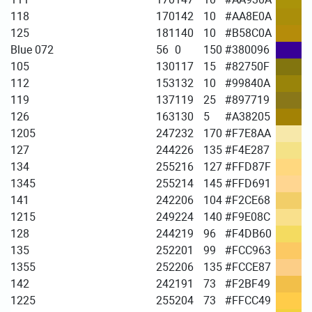
118
170
142
10
#AA8E0A
125
181
140
10
#B58C0A
Blue 072
56
0
150
#380096
105
130
117
15
#82750F
112
153
132
10
#99840A
119
137
119
25
#897719
126
163
130
5
#A38205
1205
247
232
170
#F7E8AA
127
244
226
135
#F4E287
134
255
216
127
#FFD87F
1345
255
214
145
#FFD691
141
242
206
104
#F2CE68
1215
249
224
140
#F9E08C
128
244
219
96
#F4DB60
135
252
201
99
#FCC963
1355
252
206
135
#FCCE87
142
242
191
73
#F2BF49
1225
255
204
73
#FFCC49