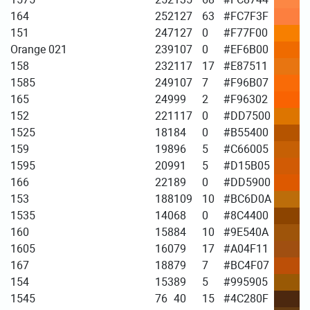
164
252
127
63
#FC7F3F
151
247
127
0
#F77F00
Orange 021
239
107
0
#EF6B00
158
232
117
17
#E87511
1585
249
107
7
#F96B07
165
249
99
2
#F96302
152
221
117
0
#DD7500
1525
181
84
0
#B55400
159
198
96
5
#C66005
1595
209
91
5
#D15B05
166
221
89
0
#DD5900
153
188
109
10
#BC6D0A
1535
140
68
0
#8C4400
160
158
84
10
#9E540A
1605
160
79
17
#A04F11
167
188
79
7
#BC4F07
154
153
89
5
#995905
1545
76
40
15
#4C280F