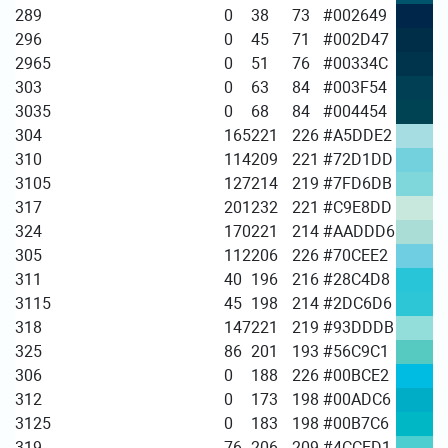
289
0
38
73
#002649
296
0
45
71
#002D47
2965
0
51
76
#00334C
303
0
63
84
#003F54
3035
0
68
84
#004454
304
165
221
226
#A5DDE2
310
114
209
221
#72D1DD
3105
127
214
219
#7FD6DB
317
201
232
221
#C9E8DD
324
170
221
214
#AADDD6
305
112
206
226
#70CEE2
311
40
196
216
#28C4D8
3115
45
198
214
#2DC6D6
318
147
221
219
#93DDDB
325
86
201
193
#56C9C1
306
0
188
226
#00BCE2
312
0
173
198
#00ADC6
3125
0
183
198
#00B7C6
319
76
206
209
#4CCED1