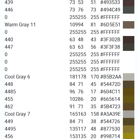
439
73
53
51
#493533
446
73
76
73
#494C49
0
255
255
255
#FFFFFF
Warm Gray 11
109
94
81
#6D5E51
0
255
255
255
#FFFFFF
440
63
48
43
#3F302B
447
63
63
56
#3F3F38
0
255
255
255
#FFFFFF
0
255
255
255
#FFFFFF
0
255
255
255
#FFFFFF
Cool Gray 6
181
178
170
#B5B2AA
448
84
71
45
#54472D
4485
96
76
17
#604C11
455
102
86
20
#665614
462
91
71
35
#5B4723
Cool Gray 7
165
163
158
#A5A39E
449
84
71
38
#544726
4495
135
117
48
#877530
456
153
135
20
#998714