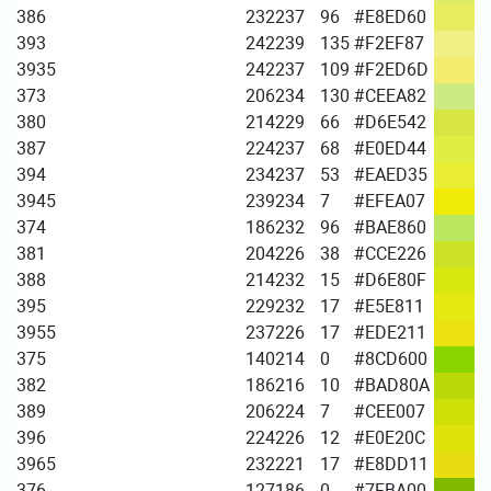
386
232
237
96
#E8ED60
393
242
239
135
#F2EF87
3935
242
237
109
#F2ED6D
373
206
234
130
#CEEA82
380
214
229
66
#D6E542
387
224
237
68
#E0ED44
394
234
237
53
#EAED35
3945
239
234
7
#EFEA07
374
186
232
96
#BAE860
381
204
226
38
#CCE226
388
214
232
15
#D6E80F
395
229
232
17
#E5E811
3955
237
226
17
#EDE211
375
140
214
0
#8CD600
382
186
216
10
#BAD80A
389
206
224
7
#CEE007
396
224
226
12
#E0E20C
3965
232
221
17
#E8DD11
376
127
186
0
#7FBA00