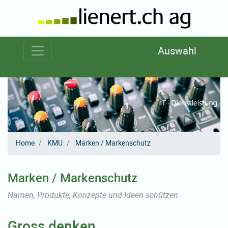
zum Inhalt
zum Menü
zum Themen-Menü
Auswahl
«
»
Home
KMU
Marken / Markenschutz
Marken / Markenschutz
Namen, Produkte, Konzepte und Ideen schützen
Gross denken